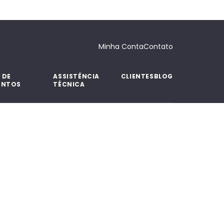
 DE
ASSISTÊNCIA
CLIENTES
BLOG
ENTOS
TÉCNICA
Minha Conta
Contato
 DE
ASSISTÊNCIA
CLIENTES
BLOG
ENTOS
TÉCNICA