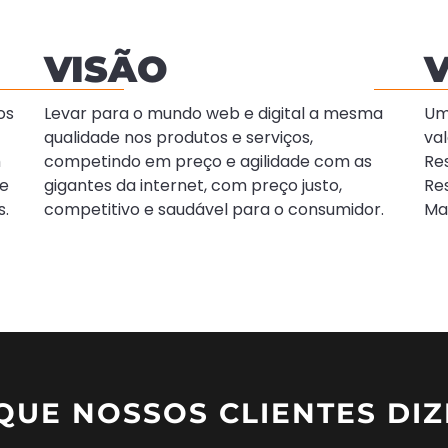
VISÃO
os
Levar para o mundo web e digital a mesma
Um
qualidade nos produtos e serviços,
val
m
competindo em preço e agilidade com as
Re
de
gigantes da internet, com preço justo,
Re
s.
competitivo e saudável para o consumidor.
Ma
QUE NOSSOS CLIENTES DI