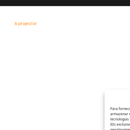
A projector
Produtos
Nossos Serviços
Projetores
Clientes
Suporte para TV
Contato
Suporte para Projetores
Política de Privacidade
Telas de Projeção
Política de Compras
Política de Troca e Devolução
Para fornec
armazenar e
tecnologias
IDs exclusiv
, Diners club, Hipercard, American Express; Boleto Bancári
negativamen