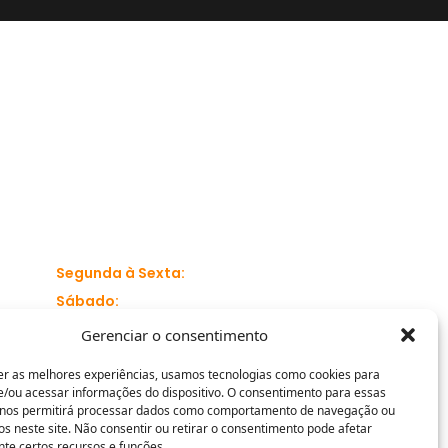
(31) 2559-9550
(31) 99688-7059
contato@projectorav.com.br
Abrir um chamado
Segunda à Sexta:
08:00 às 17:30
Sábado:
08:00 às 12:00
Gerenciar o consentimento
er as melhores experiências, usamos tecnologias como cookies para
/ou acessar informações do dispositivo. O consentimento para essas
 nos permitirá processar dados como comportamento de navegação ou
os neste site. Não consentir ou retirar o consentimento pode afetar
o e Débito.
te certos recursos e funções.