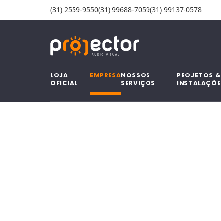
Pular para o conteúdo
(31) 2559-9550
(31) 99688-7059
(31) 99137-0578
LOJA
EMPRESA
NOSSOS
PROJETOS &
OFICIAL
SERVIÇOS
INSTALAÇÕE
LOJA
EMPRESA
NOSSOS
PROJETOS &
OFICIAL
SERVIÇOS
INSTALAÇÕE