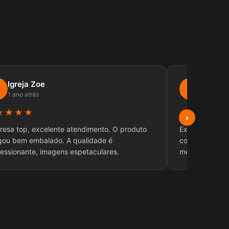
Igreja Zoe
Elidian
E
1 ano atrás
4 meses 
★★★★
★★★★★
›
esa top, excelente atendimento. O produto
Excelente equi
gou bem embalado. A qualidade é
com a entrega,
essionante, imagens espetaculares.
melhor nos at