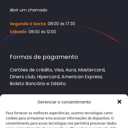
Abrir um chamado
Segunda à Sexta:
08:00 às 17:30
Sábado:
08:00 às 12:00
Formas de pagamento
Cartões de crédito, Visa, Aura, Mastercard,
Diners club, Hipercard, American Express;
Boleto Bancário e Débito.
Gerenciar o consentimento
2026 Projector Audio Visual - Todos os
Para fornecer as melhores experiências, usamos tecnologias como
direitos reservados - CNPJ: 23.198.676/0001-
cookies para armazenar e/ou acessar informações do dispositivo. O
37 / Inscrição Estadual: 002.620.094.00-51
consentimento para essas tecnologias nos permitirá processar dados